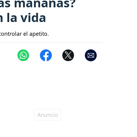
las mañanas?
 la vida
ntrolar el apetito.