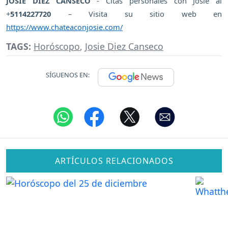
JOSIE DIEZ CANSECO
- Citas personales con Josie al
+
5114227720
– Visita su sitio web en
https://www.chateaconjosie.com/
TAGS:
Horóscopo
,
Josie Diez Canseco
SÍGUENOS EN:
ARTÍCULOS RELACIONADOS