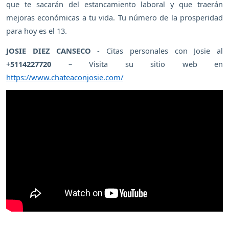
que te sacarán del estancamiento laboral y que traerán
mejoras económicas a tu vida. Tu número de la prosperidad
para hoy es el 13.
JOSIE DIEZ CANSECO
- Citas personales con Josie al
+
5114227720
– Visita su sitio web en
https://www.chateaconjosie.com/