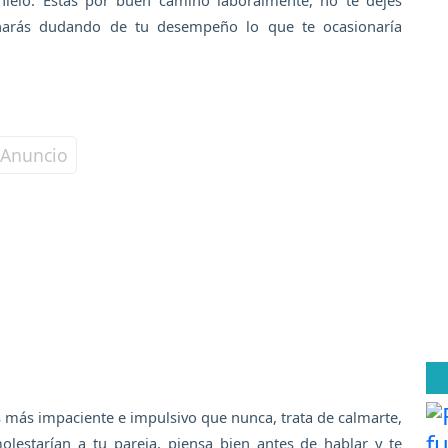
ielo. Estás por buen camino laboralmente, no te dejes
inarás dudando de tu desempeño lo que te ocasionaría
ás más impaciente e impulsivo que nunca, trata de calmarte,
lestarían a tu pareja, piensa bien antes de hablar y te