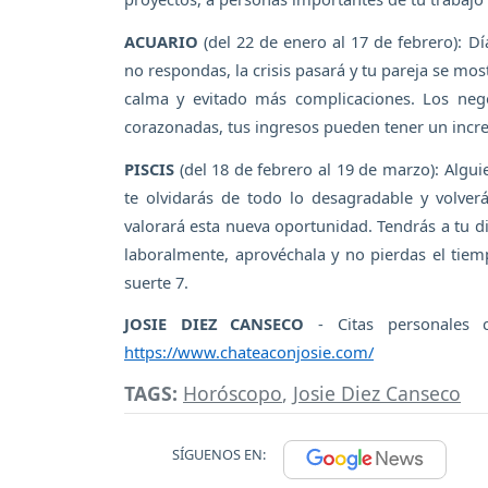
ACUARIO
(del 22 de enero al 17 de febrero): Dí
no respondas, la crisis pasará y tu pareja se mo
calma y evitado más complicaciones. Los nego
corazonadas, tus ingresos pueden tener un inc
PISCIS
(del 18 de febrero al 19 de marzo): Algu
te olvidarás de todo lo desagradable y volve
valorará esta nueva oportunidad. Tendrás a tu d
laboralmente, aprovéchala y no pierdas el tie
suerte 7.
JOSIE DIEZ CANSECO
- Citas personales 
https://www.chateaconjosie.com/
TAGS:
Horóscopo
,
Josie Diez Canseco
SÍGUENOS EN: