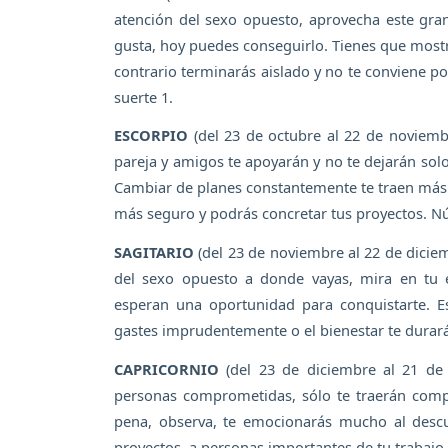
atención del sexo opuesto, aprovecha este gr
gusta, hoy puedes conseguirlo. Tienes que mostr
contrario terminarás aislado y no te conviene po
suerte 1.
ESCORPIO
(del 23 de octubre al 22 de noviemb
pareja y amigos te apoyarán y no te dejarán solo
Cambiar de planes constantemente te traen más r
más seguro y podrás concretar tus proyectos. N
SAGITARIO
(del 23 de noviembre al 22 de diciem
del sexo opuesto a donde vayas, mira en tu 
esperan una oportunidad para conquistarte. 
gastes imprudentemente o el bienestar te durar
CAPRICORNIO
(del 23 de diciembre al 21 de e
personas comprometidas, sólo te traerán compli
pena, observa, te emocionarás mucho al desc
proyectos, a personas importantes de tu trabajo 