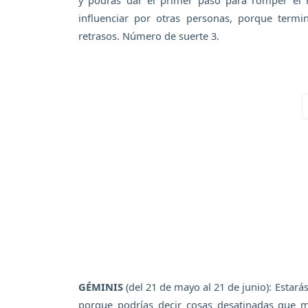
y podrás dar el primer paso para romper el h
influenciar por otras personas, porque term
retrasos. Número de suerte 3.
GÉMINIS
(del 21 de mayo al 21 de junio): Estar
porque podrías decir cosas desatinadas que mo