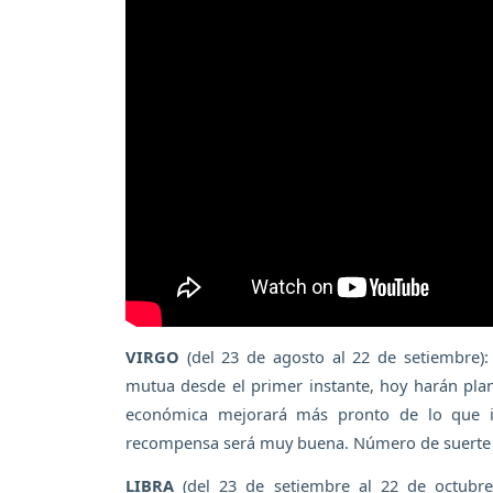
VIRGO
(del 23 de agosto al 22 de setiembre):
mutua desde el primer instante, hoy harán plan
económica mejorará más pronto de lo que im
recompensa será muy buena. Número de suerte 
LIBRA
(del 23 de setiembre al 22 de octubre)