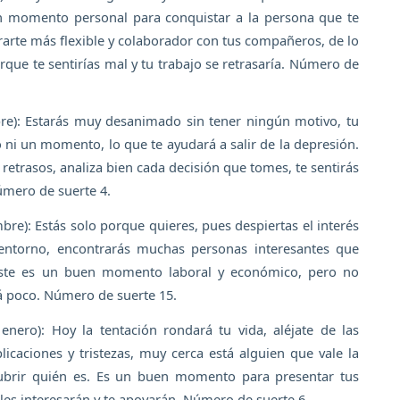
an momento personal para conquistar a la persona que te
arte más flexible y colaborador con tus compañeros, de lo
rque te sentirías mal y tu trabajo se retrasaría. Número de
re): Estarás muy desanimado sin tener ningún motivo, tu
 ni un momento, lo que te ayudará a salir de la depresión.
etrasos, analiza bien cada decisión que tomes, te sentirás
úmero de suerte 4.
bre): Estás solo porque quieres, pues despiertas el interés
entorno, encontrarás muchas personas interesantes que
Este es un buen momento laboral y económico, pero no
á poco. Número de suerte 15.
nero): Hoy la tentación rondará tu vida, aléjate de las
caciones y tristezas, muy cerca está alguien que vale la
ubrir quién es. Es un buen momento para presentar tus
les interesarán y te apoyarán. Número de suerte 6.