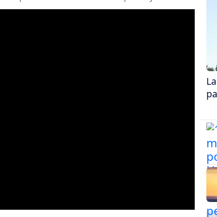
La
pa