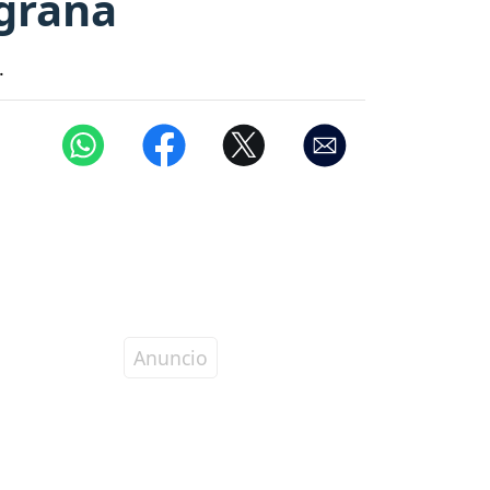
igraña
.