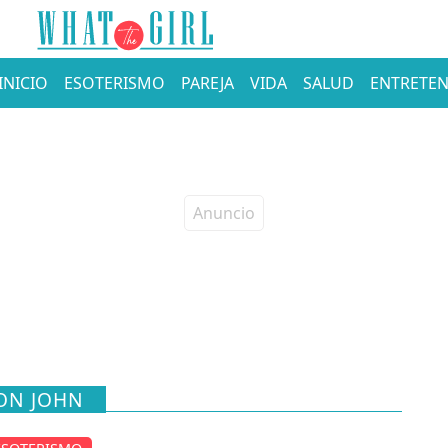
INICIO
ESOTERISMO
PAREJA
VIDA
SALUD
ENTRETEN
TON JOHN