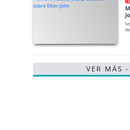
M
J
Se
de
VER MÁS 