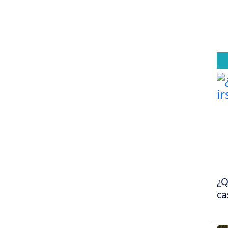
¿Q
ca