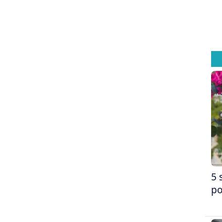
5 
po