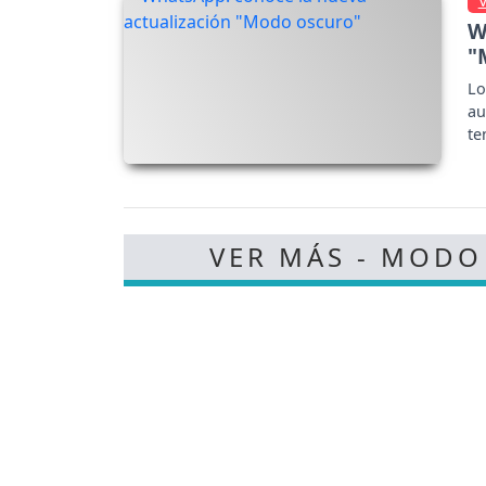
W
"
Lo
au
te
VER MÁS - MODO