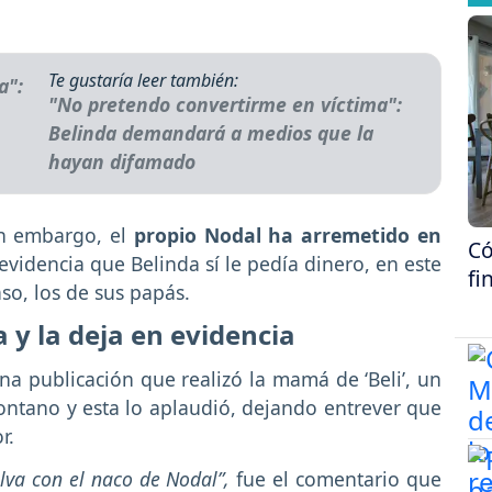
Te gustaría leer también:
"No pretendo convertirme en víctima":
Belinda demandará a medios que la
hayan difamado
n embargo, el
propio Nodal ha arremetido en
Có
videncia que Belinda sí le pedía dinero, en este
fi
aso, los de sus papás.
a y la deja en evidencia
 publicación que realizó la mamá de ‘Beli’, un
ontano y esta lo aplaudió, dejando entrever que
r.
lva con el naco de Nodal”,
fue el comentario que