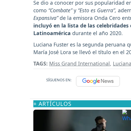
Se dio a conocer por sus popularidad en l
como
“Combate”
y
“Esto es Guerra”,
ademá
Expansiva”
de la emisora Onda Cero entr
incluyó en la lista de las celebridade
Latinoamérica
durante el año 2020.
Luciana Fuster es la segunda peruana q
María José Lora se llevó el título en el 2
TAGS:
Miss Grand International
,
Luciana
SÍGUENOS EN:
+ ARTÍCULOS