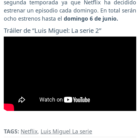
segunda temporada ya que Netflix ha decidido
estrenar un episodio cada domingo. En total serán
ocho estrenos hasta el
domingo 6 de junio.
Tráiler de “Luis Miguel: La serie 2”
TAGS:
Netflix
,
Luis Miguel La serie