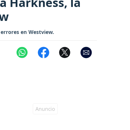
a Harkness, la
ew
s errores en Westview.