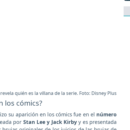
evela quién es la villana de la serie. Foto: Disney Plus
n los cómics?
izo su aparición en los cómics fue en el
número
creada por
Stan Lee y Jack Kirby
y es presentada
brujas originales de los juicios de las brujas de