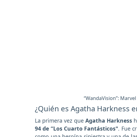
“WandaVision”: Marvel r
¿Quién es Agatha Harkness e
La primera vez que
Agatha Harkness
h
94 de “Los Cuarto Fantásticos"
. Fue 
como una heroína siniestra y una de las 