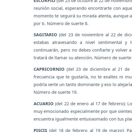
ESCORPIO
(del 23 de octubre al 22 de noviembr
reunión social, esperando encontrarte con aque
momento te seguirá su mirada atenta, aunque aún
por ti. Número de suerte 8.
SAGITARIO
(del 23 de noviembre al 22 de dici
estabas atravesando a nivel sentimental y 
continuarán, pero no debes confiarte y volver 
tratará de llamar su atención. Número de suerte
CAPRICORNIO
(del 23 de diciembre al 21 de 
frecuencia que te gustaría, no te exaltes ni m
podría verte un tanto dominante y eso lo alejarí
Número de suerte 19.
ACUARIO
(del 22 de enero al 17 de febrero): Lo
muy emocionado especialmente por que sientes 
encuentra igualmente entusiasmado con tus plan
PISCIS
(del 18 de febrero al 19 de marzo): P