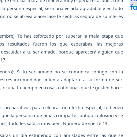
e): Te entusiasmara de manera muy especial el acudir a una
lla persona especial, será una velada agradable y en todo
 no se atreva a acercase te sentirás segura de su interés
embre): Te has esforzado por superar la mala etapa que
los resultados fueron los que esperabas, las mejoras
a descuidar a tu ser amado, porque aparecerá alguien que
 17.
enero): Si tu ser amado no se comunica contigo con la
uestres incomodidad, intenta adaptarte a su forma de ser,
a, ocupa tu tiempo en cosas cotidianas que te gusten hacer.
s preparativos para celebrar una fecha especial, te tienen
que la persona que amas comparte contigo la ilusión y se
es, todo les saldrá muy bien. Número de suerte 13.
asaras un día estupendo con amistades entre las que se