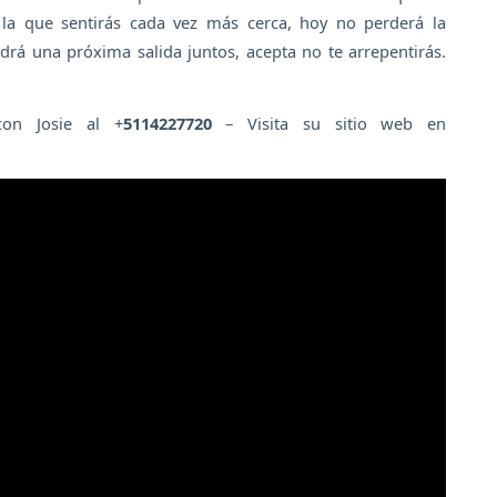
 la que sentirás cada vez más cerca, hoy no perderá la
drá una próxima salida juntos, acepta no te arrepentirás.
con Josie al +
5114227720
– Visita su sitio web en