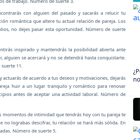
os de trabajo. Número de suerte 3.
ncontrarás con alguien del pasado y sacarás a relucir tu
ión romántica que altere tu actual relación de pareja. Los
plios, no dejes pasar esta oportunidad. Número de suerte
entirás inspirado y mantendrás la posibilidad abierta ante
r, alguien se acercará y no se detendrá hasta conquistarte.
 suerte 11.
¿P
y actuarás de acuerdo a tus deseos y motivaciones, dejarás
no
areja huir a un lugar tranquilo y romántico para renovar
ipios antes de aceptar una actividad laboral. Número de
os momentos de intimidad que tendrás hoy con tu pareja te
no lograbas descifrar, tu relación se hará más sólida. En
agadas. Número de suerte 5.