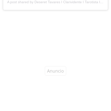
A post shared by Deseret Tavares I Clarividente I Tarotista I Medium (@deserettavares)