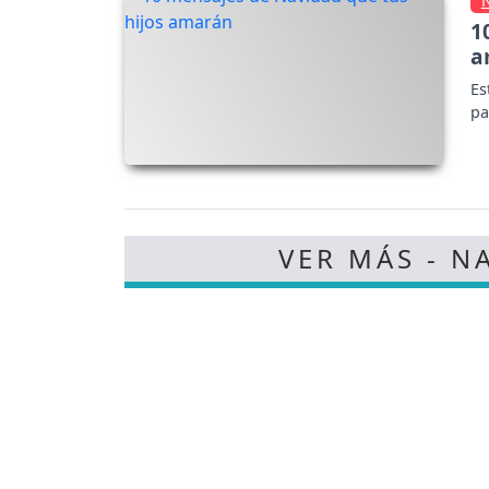
1
a
Es
pa
VER MÁS - N