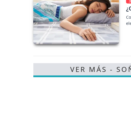
¿
Co
el
VER MÁS - SO