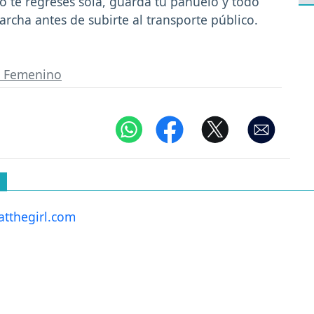
o te regreses sola, guarda tu pañuelo y todo
archa antes de subirte al transporte público.
 Femenino