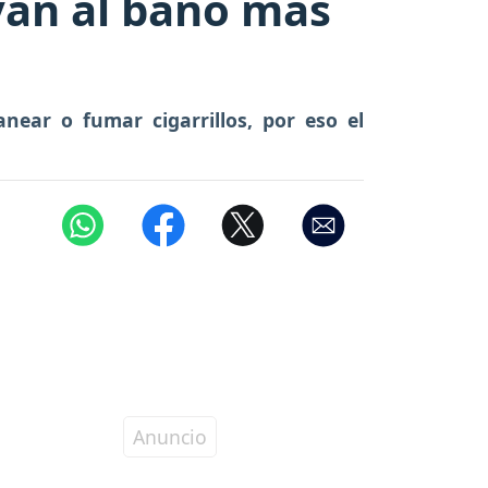
yan al baño más
near o fumar cigarrillos, por eso el