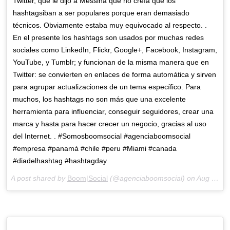
Twitter, que le dijo a Messina que no creía que los
hashtagsiban a ser populares porque eran demasiado
técnicos. Obviamente estaba muy equivocado al respecto. .
En el presente los hashtags son usados por muchas redes
sociales como LinkedIn, Flickr, Google+, Facebook, Instagram,
YouTube, y Tumblr; y funcionan de la misma manera que en
Twitter: se convierten en enlaces de forma automática y sirven
para agrupar actualizaciones de un tema específico. Para
muchos, los hashtags no son más que una excelente
herramienta para influenciar, conseguir seguidores, crear una
marca y hasta para hacer crecer un negocio, gracias al uso
del Internet. . #Somosboomsocial #agenciaboomsocial
#empresa #panamá #chile #peru #Miami #canada
#diadelhashtag #hashtagday
A post shared by
Boom|Social
(@agenciaboomsocial) on
Aug 23, 2018 at 10:49am PDT