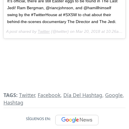
It's official, there are still Easter eggs to be found in The Last
Jedi! Ram Bergman, @riancjohnson, and @hamillhimself
swing by the #TwitterHouse at #SXSW to chat about their
behind-the-scenes documentary The Director and The Jedi.
A post shared by
Twitter
(@twitter) on
Mar 20, 2018 at 10:26am PDT
TAGS:
Twitter
,
Facebook
,
Día Del Hashtag
,
Google
,
Hashtag
SÍGUENOS EN: