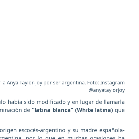
” a Anya Taylor-Joy por ser argentina. Foto: Instagram
@anyataylorjoy
culo había sido modificado y en lugar de llamarla
ominación de
“latina blanca” (White latina)
que
origen escocés-argentino y su madre española-
Argentina, por lo que en muchas ocasiones ha