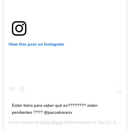
View this post on Instagram
Están listos para saber qué es???????? estén
pendientes ???? @pacoalvarezv
A post shared by
Dulce Maria
(@dulcemaria) on
Sep 13, 2020 at 11:11am PDT