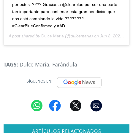
perfectos. ???? Gracias a @clearblue por ser una parte
tan importante para confirmar esta gran bendición que
nos está cambiando la vida ????????
#ClearBlueConfirmed y #AD
A post shared by
Dulce Maria
(@dulcemaria) on
Jun 8, 2020 at 4:51pm PDT
TAGS:
Dulce María
,
Farándula
SÍGUENOS EN:
ARTÍCULOS RELACIONADOS