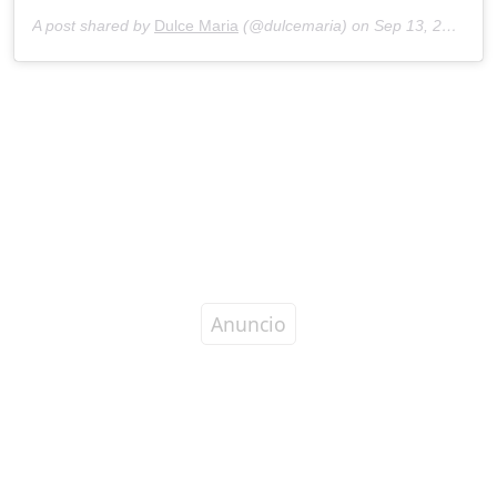
A post shared by
Dulce Maria
(@dulcemaria) on
Sep 13, 2020 at 1:48pm PDT