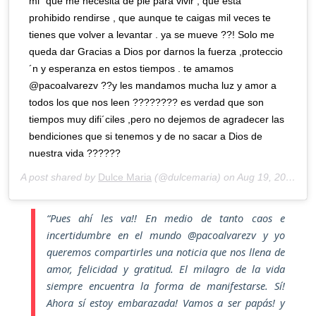
mi´ que me necesita de pie para vivir , que esta´
prohibido rendirse , que aunque te caigas mil veces te
tienes que volver a levantar . ya se mueve ??! Solo me
queda dar Gracias a Dios por darnos la fuerza ,proteccio
´n y esperanza en estos tiempos . te amamos
@pacoalvarezv ??y les mandamos mucha luz y amor a
todos los que nos leen ???????? es verdad que son
tiempos muy difi´ciles ,pero no dejemos de agradecer las
bendiciones que si tenemos y de no sacar a Dios de
nuestra vida ??????
A post shared by
Dulce Maria
(@dulcemaria) on
Aug 19, 2020 at 3:34pm PDT
“Pues ahí les va!! En medio de tanto caos e
incertidumbre en el mundo @pacoalvarezv y yo
queremos compartirles una noticia que nos llena de
amor, felicidad y gratitud. El milagro de la vida
siempre encuentra la forma de manifestarse. Sí!
Ahora sí estoy embarazada! Vamos a ser papás! y