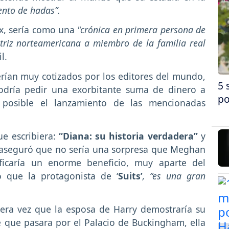
ento de hadas”.
ex, sería como una
"crónica en primera persona de
ctriz norteamericana a miembro de la familia real
l.
erían muy cotizados por los editores del mundo,
5 
odría pedir una exorbitante suma de dinero a
po
posible el lanzamiento de las mencionadas
e escribiera:
“Diana: su historia verdadera”
y
 aseguró que no sería una sorpresa que Meghan
ificaría un enorme beneficio, muy aparte del
 que la protagonista de ‘
Suits’
, “es una gran
mera vez que la esposa de Harry demostraría su
e que pasara por el Palacio de Buckingham, ella