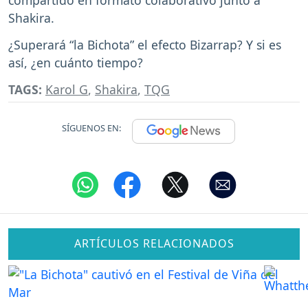
compartido en formato colaborativo junto a
Shakira.
¿Superará “la Bichota” el efecto Bizarrap? Y si es
así, ¿en cuánto tiempo?
TAGS:
Karol G
,
Shakira
,
TQG
SÍGUENOS EN:
ARTÍCULOS RELACIONADOS