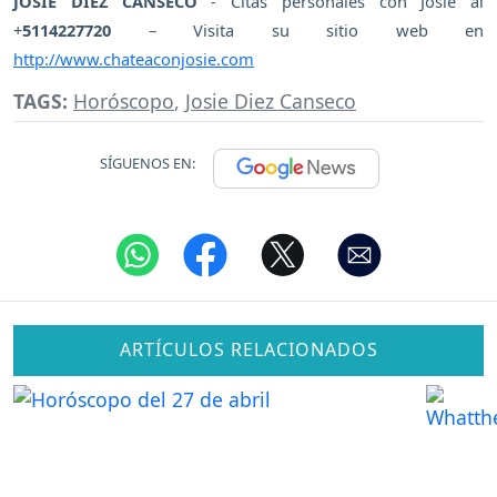
JOSIE DIEZ CANSECO
- Citas personales con Josie al
+
5114227720
– Visita su sitio web en
http://www.chateaconjosie.com
TAGS:
Horóscopo
,
Josie Diez Canseco
SÍGUENOS EN:
ARTÍCULOS RELACIONADOS