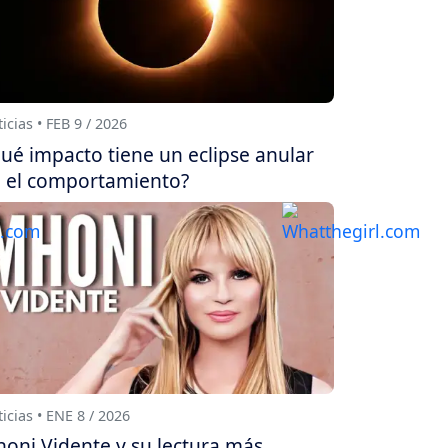
icias • FEB 9 / 2026
ué impacto tiene un eclipse anular
 el comportamiento?
icias • ENE 8 / 2026
oni Vidente y su lectura más