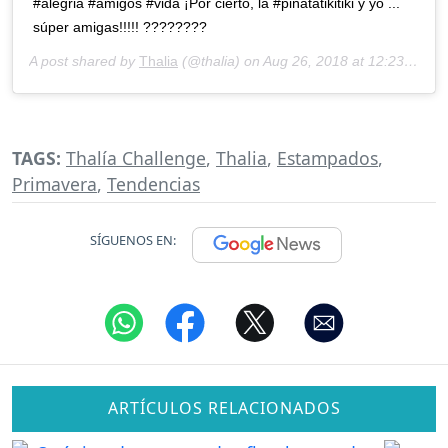
#alegria #amigos #vida ¡Por cierto, la #piñatatikitiki y yo ...
súper amigas!!!!! ????????
A post shared by
Thalia
(@thalia) on
Aug 26, 2018 at 12:23pm PDT
TAGS:
Thalía Challenge
,
Thalia
,
Estampados
,
Primavera
,
Tendencias
SÍGUENOS EN:
ARTÍCULOS RELACIONADOS