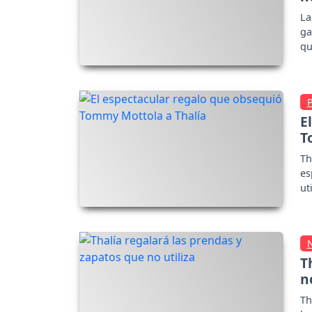
La
ga
qu
E
T
Th
es
ut
m
T
n
Th