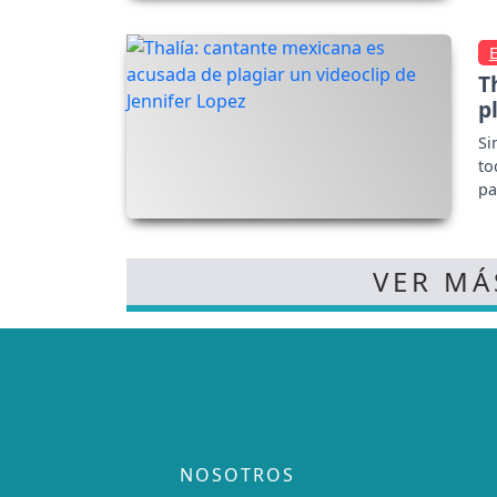
T
p
Si
to
pa
VER MÁ
NOSOTROS