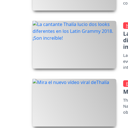
co
L
d
i
La
ev
in
ga
M
Th
Na
ob