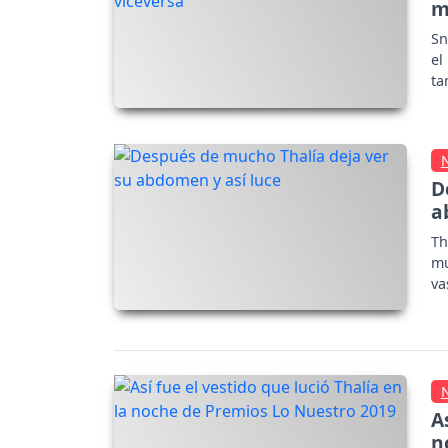
m
Sn
el
ta
D
a
Th
mu
va
ma
A
n