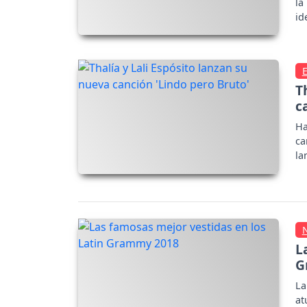
la
id
T
c
Ha
ca
la
te
L
G
La
at