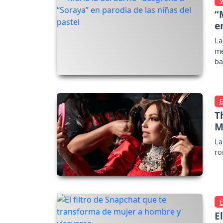
“
e
La
me
ba
T
M
La
ro
E