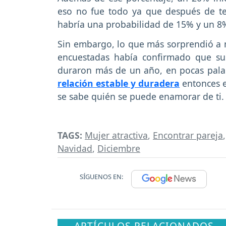
eso no fue todo ya que después de te
habría una probabilidad de 15% y un 8
Sin embargo, lo que más sorprendió a
encuestadas había confirmado que sus
duraron más de un año, en pocas pala
relación estable y duradera
entonces e
se sabe quién se puede enamorar de ti
TAGS:
Mujer atractiva
,
Encontrar pareja
Navidad
,
Diciembre
SÍGUENOS EN:
ARTÍCULOS RELACIONADOS