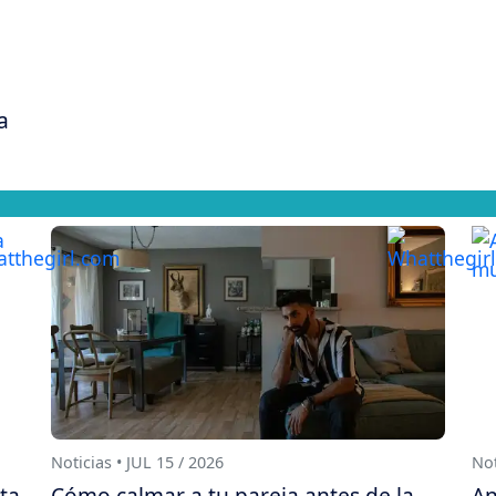
a
Noticias • JUL 15 / 2026
Not
sta
Cómo calmar a tu pareja antes de la
An