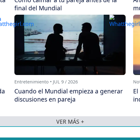
final del Mundial
mu
Entretenimiento • JUL 9 / 2026
Not
da
Cuando el Mundial empieza a generar
El
discusiones en pareja
in
VER MÁS +