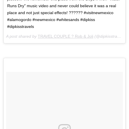
Runs Dry" music video and never could believe it was a real
place and not just special effects! ?????? #visitnewmexico
#alamogordo #newmexico #whitesands #dipkiss
#dipkisstravels
A post shared by
TRAVEL COUPLE ? Rob & Joli
(@dipkisstravels) on