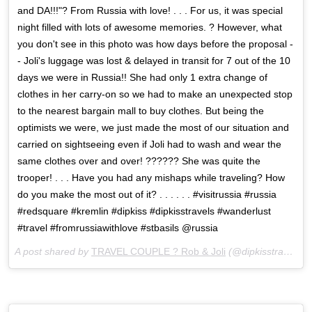
and DA!!!"? From Russia with love! . . . For us, it was special
night filled with lots of awesome memories. ? However, what
you don't see in this photo was how days before the proposal -
- Joli's luggage was lost & delayed in transit for 7 out of the 10
days we were in Russia!! She had only 1 extra change of
clothes in her carry-on so we had to make an unexpected stop
to the nearest bargain mall to buy clothes. But being the
optimists we were, we just made the most of our situation and
carried on sightseeing even if Joli had to wash and wear the
same clothes over and over! ?????? She was quite the
trooper! . . . Have you had any mishaps while traveling? How
do you make the most out of it? . . . . . . #visitrussia #russia
#redsquare #kremlin #dipkiss #dipkisstravels #wanderlust
#travel #fromrussiawithlove #stbasils @russia
A post shared by
TRAVEL COUPLE ? Rob & Joli
(@dipkisstravels) on