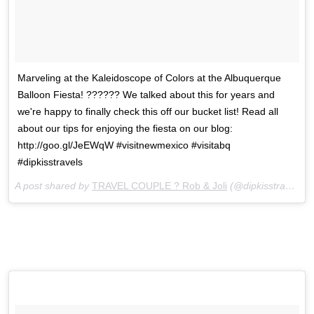
Marveling at the Kaleidoscope of Colors at the Albuquerque
Balloon Fiesta! ?????? We talked about this for years and
we're happy to finally check this off our bucket list! Read all
about our tips for enjoying the fiesta on our blog:
http://goo.gl/JeEWqW #visitnewmexico #visitabq
#dipkisstravels
A post shared by
TRAVEL COUPLE ? Rob & Joli
(@dipkisstravels) on