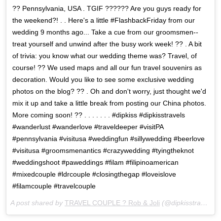
?? Pennsylvania, USA . TGIF ?????? Are you guys ready for
the weekend?! . . Here's a little #FlashbackFriday from our
wedding 9 months ago... Take a cue from our groomsmen--
treat yourself and unwind after the busy work week! ?? . A bit
of trivia: you know what our wedding theme was? Travel, of
course! ?? We used maps and all our fun travel souvenirs as
decoration. Would you like to see some exclusive wedding
photos on the blog? ?? . Oh and don't worry, just thought we'd
mix it up and take a little break from posting our China photos.
More coming soon! ?? . . . . . . . #dipkiss #dipkisstravels
#wanderlust #wanderlove #traveldeeper #visitPA
#pennsylvania #visitusa #weddingfun #sillywedding #beerlove
#visitusa #groomsmenantics #crazywedding #tyingtheknot
#weddingshoot #paweddings #filam #filipinoamerican
#mixedcouple #ldrcouple #closingthegap #loveislove
#filamcouple #travelcouple
A post shared by
TRAVEL COUPLE ? Rob & Joli
(@dipkisstravels) on