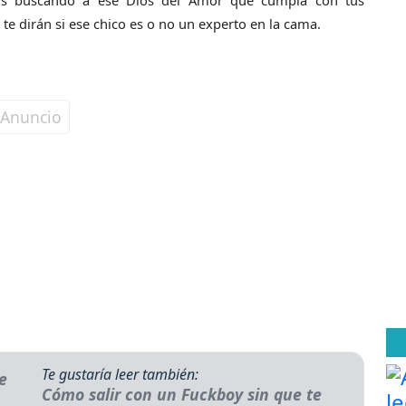
stás buscando a ese Dios del Amor que cumpla con tus
 te dirán si ese chico es o no un experto en la cama.
Te gustaría leer también:
Cómo salir con un Fuckboy sin que te