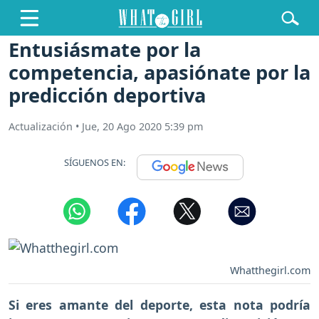
Entusiásmate por la
competencia, apasiónate por la
predicción deportiva
Actualización
•
Jue, 20 Ago 2020 5:39 pm
SÍGUENOS EN:
Whatthegirl.com
Si eres amante del deporte, esta nota podría