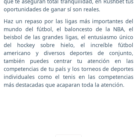
que te aseguran total tranquilidad, en Rushbet tus
oportunidades de ganar sí son reales.
Haz un repaso por las ligas más importantes del
mundo del fútbol, el baloncesto de la NBA, el
beisbol de las grandes ligas, el entusiasmo único
del hockey sobre hielo, el increíble fútbol
americano y diversos deportes de conjunto,
también puedes centrar tu atención en las
competencias de tu país y los torneos de deportes
individuales como el tenis en las competencias
más destacadas que acaparan toda la atención.