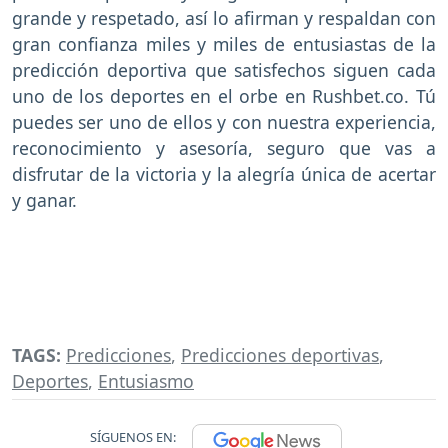
grande y respetado, así lo afirman y respaldan con
gran confianza miles y miles de entusiastas de la
predicción deportiva que satisfechos siguen cada
uno de los deportes en el orbe en Rushbet.co. Tú
puedes ser uno de ellos y con nuestra experiencia,
reconocimiento y asesoría, seguro que vas a
disfrutar de la victoria y la alegría única de acertar
y ganar.
TAGS:
Predicciones
,
Predicciones deportivas
,
Deportes
,
Entusiasmo
SÍGUENOS EN: