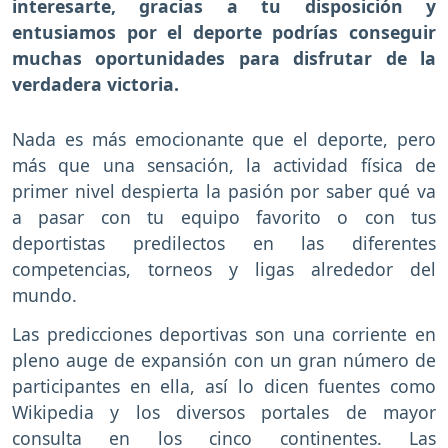
interesarte, gracias a tu disposición y
entusiamos por el deporte podrías conseguir
muchas oportunidades para disfrutar de la
verdadera victoria.
Nada es más emocionante que el deporte, pero
más que una sensación, la actividad física de
primer nivel despierta la pasión por saber qué va
a pasar con tu equipo favorito o con tus
deportistas predilectos en las diferentes
competencias, torneos y ligas alrededor del
mundo.
Las predicciones deportivas son una corriente en
pleno auge de expansión con un gran número de
participantes en ella, así lo dicen fuentes como
Wikipedia y los diversos portales de mayor
consulta en los cinco continentes. Las