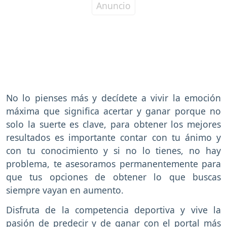
No lo pienses más y decídete a vivir la emoción
máxima que significa acertar y ganar porque no
solo la suerte es clave, para obtener los mejores
resultados es importante contar con tu ánimo y
con tu conocimiento y si no lo tienes, no hay
problema, te asesoramos permanentemente para
que tus opciones de obtener lo que buscas
siempre vayan en aumento.
Disfruta de la competencia deportiva y vive la
pasión de predecir y de ganar con el portal más