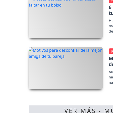
6
t
Ho
to
de
M
d
Au
ha
na
VER MÁS - M