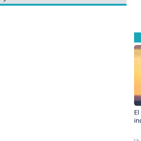
El
in