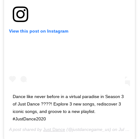
View this post on Instagram
Dance like never before in a virtual paradise in Season 3
of Just Dance ????! Explore 3 new songs, rediscover 3
iconic songs, and groove to a new playlist.
#JustDance2020
A post shared by
Just Dance
(@justdancegame_us) on
Jul 12, 2020 at 12:55pm PDT