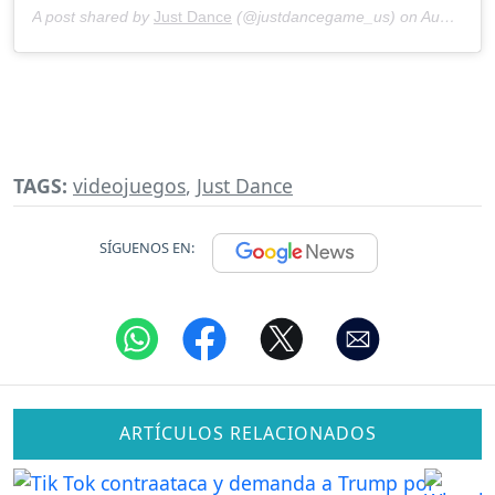
A post shared by
Just Dance
(@justdancegame_us) on
Aug 26, 2020 at 7:01am PDT
TAGS:
videojuegos
,
Just Dance
SÍGUENOS EN:
ARTÍCULOS RELACIONADOS