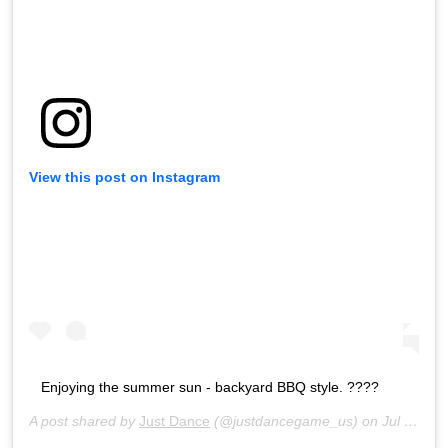
View this post on Instagram
Enjoying the summer sun - backyard BBQ style. ????
A post shared by
Just Dance
(@justdancegame_us) on
Jul 3, 2020 at 12:00pm PDT