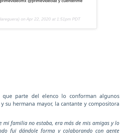
@primevideomx @primevideolat y cuéntenme
areguera) on
Apr 22, 2020 at 1:51pm PDT
có que parte del elenco lo conforman algunos
y su hermana mayor, la cantante y compositora
e mi familia no estaba, era más de mis amigas y lo
ndo fui dándole forma y colaborando con gente