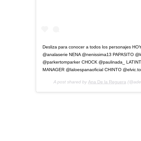
Desliza para conocer a todos los personajes HO
@analaserie NENA @nenissima13 PAPASITO @l
@parkertomparker CHOCK @paulinada_ LATINTUB
MANAGER @laloespanaoficial CHINTO @elvic.torm
A post shared by
Ana De la Reguera
(@adel