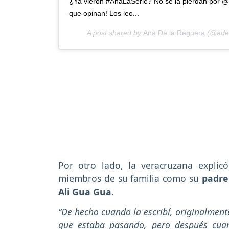
¿Ya vieron #AnaLaSerie? No se la pierdan por 
que opinan! Los leo...
A post shared by
Ana De la Reguera
(@adel
Por otro lado, la veracruzana expli
miembros de su familia como su
padre
Ali Gua Gua
.
“De hecho cuando la escribí, originalment
que estaba pasando, pero después cua