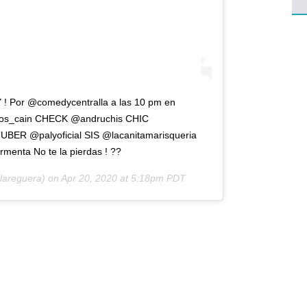
Y ! Por @comedycentralla a las 10 pm en
os_cain CHECK @andruchis CHIC
ER @palyoficial SIS @lacanitamarisqueria
enta No te la pierdas ! ??
areguera) on
Apr 20, 2020 at 5:18pm PDT