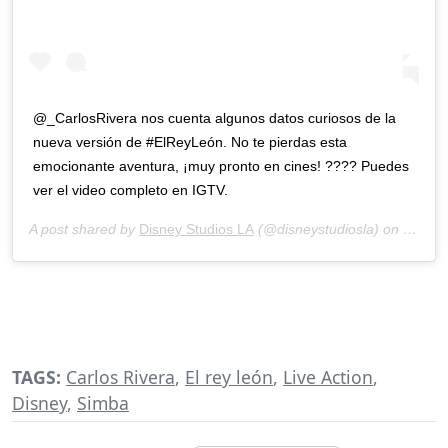
@_CarlosRivera nos cuenta algunos datos curiosos de la
nueva versión de #ElReyLeón. No te pierdas esta
emocionante aventura, ¡muy pronto en cines! ???? Puedes
ver el video completo en IGTV.
A post shared by
Disney Studios LA
(@disneystudiosla) on
Jul 10
TAGS:
Carlos Rivera
,
El rey león
,
Live Action
,
Disney
,
Simba