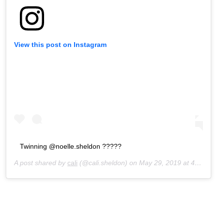
View this post on Instagram
Twinning @noelle.sheldon ?????
A post shared by
cali
(@cali.sheldon) on
May 29, 2019 at 4:09pm PDT