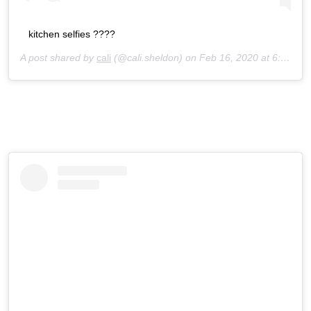
kitchen selfies ????
A post shared by
cali
(@cali.sheldon) on
Feb 16, 2020 at 6:47pm PST