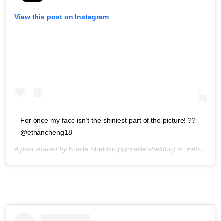
View this post on Instagram
For once my face isn’t the shiniest part of the picture! ??
@ethancheng18
A post shared by
Noelle Sheldon
(@noelle.sheldon) on
Feb 7, 2020 at 1:13pm PST