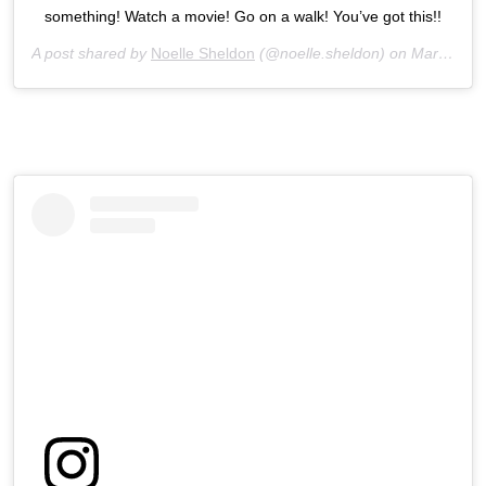
something! Watch a movie! Go on a walk! You’ve got this!!
A post shared by
Noelle Sheldon
(@noelle.sheldon) on
Mar 31, 2020 at 3:40pm PDT