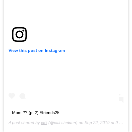
View this post on Instagram
Mom ?? (pt 2) #friends25
A post shared by
cali
(@cali.sheldon) on
Sep 22, 2019 at 9:30am PDT