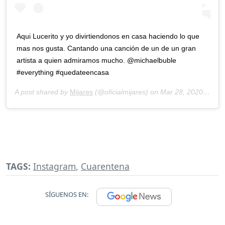
Aqui Lucerito y yo divirtiendonos en casa haciendo lo que
mas nos gusta. Cantando una canción de un de un gran
artista a quien admiramos mucho. @michaelbuble
#everything #quedateencasa
A post shared by
Mijares
(@oficialmijares) on
Mar 28, 2020 at 10:16am PDT
TAGS:
Instagram
,
Cuarentena
SÍGUENOS EN: