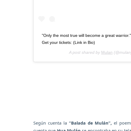
"Only the most true will become a great warrior
Get your tickets: (Link in Bio)
A post shared by
Mulan
(@mulan
Según cuenta la
“Balada de Mulán”,
el poema
cuenta que
Hua Mulán
se encontraba en su tel