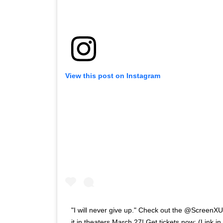
View this post on Instagram
"I will never give up." Check out the @ScreenXU
it in theaters March 27! Get tickets now: (Link in