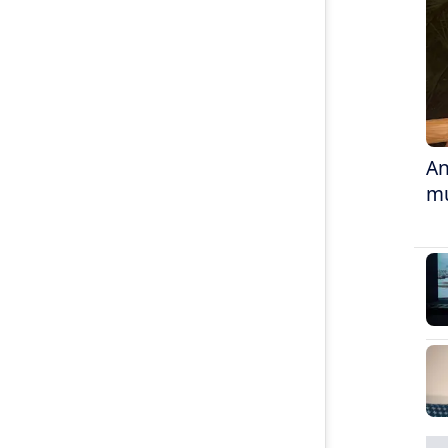
An
mu