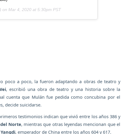
) on
Mar 4, 2020 at 5:30pm PST
ro poco a poco, la fueron adaptando a obras de teatro y
Wei
, escribió una obra de teatro y una historia sobre la
cual cuenta que Mulán fue pedida como concubina por el
, decide suicidarse.
 primeros testimonios indican que vivió entre los años 386 y
 del Norte
, mientras que otras leyendas mencionan que el
 Yangdi
, emperador de China entre los años 604 y 617.