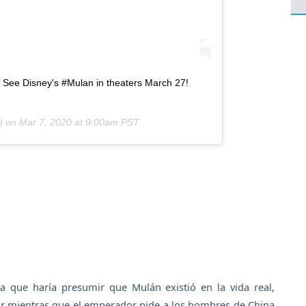
." See Disney's #Mulan in theaters March 27!
) on
Mar 7, 2020 at 9:00am PST
 que haría presumir que Mulán existió en la vida real,
ar mientras que el emperador pide a los hombres de China