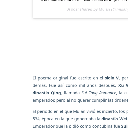
A post shared by
Mulan
(@mulan
El poema original fue escrito en el
siglo V
, pe
demás. Fue así como mil años después,
Xu 
dinastía Qing
, llamada
Sui Tang Romance
, la 
emperador, pero al no querer cumplir las órdenes
El periodo en el que Mulán vivió es incierto, los
534, época en la que gobernaba la
dinastía Wei
Emperador que la pidió como concubina fue
Sui