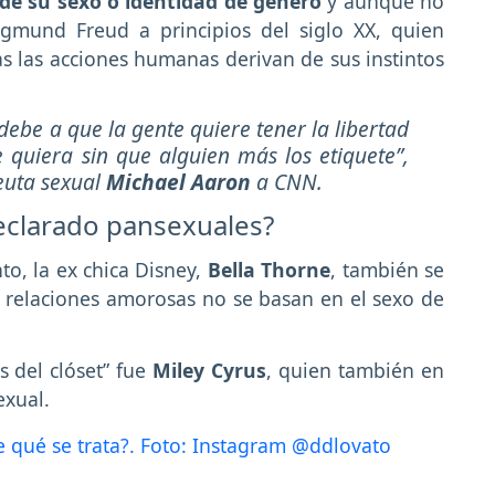
de su sexo o identidad de género
y aunque no
Sigmund Freud a principios del siglo XX, quien
as las acciones humanas derivan de sus instintos
debe a que la gente quiere tener la libertad
e quiera sin que alguien más los etiquete”
,
euta sexual
Michael Aaron
a CNN.
eclarado pansexuales?
o, la ex chica Disney,
Bella Thorne
, también se
 relaciones amorosas no se basan en el sexo de
s del clóset” fue
Miley Cyrus
, quien también en
exual.