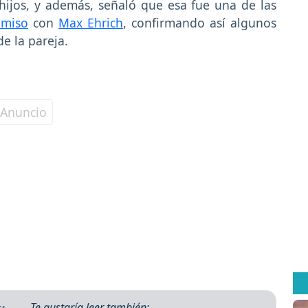
hijos, y además, señaló que esa fue una de las
omiso
con
Max Ehrich
, confirmando así algunos
e la pareja.
Te gustaría leer también: