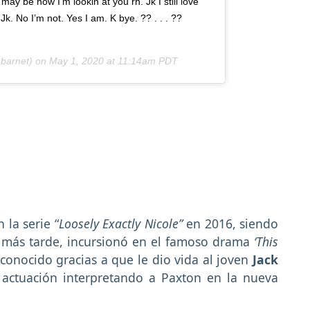
ay be how I’m lookin at you rn. Jk I still love
Jk. No I’m not. Yes I am. K bye. ?? . . . ??
barnet) on
May 1, 2020 at 11:14am PDT
 la serie “
Loosely Exactly Nicole”
en 2016, siendo
o más tarde, incursionó en el famoso drama
‘This
conocido gracias a que le dio vida al joven
Jack
a actuación interpretando a Paxton en la nueva