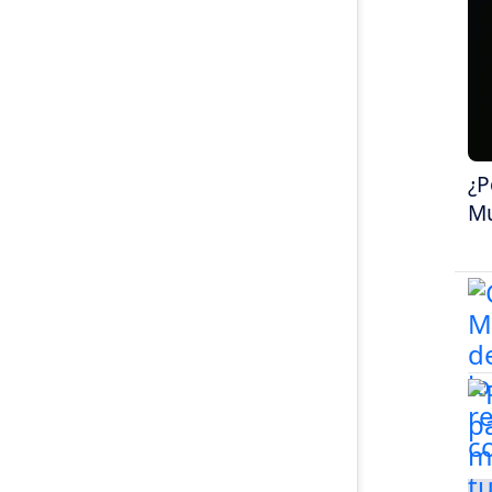
¿P
Mu