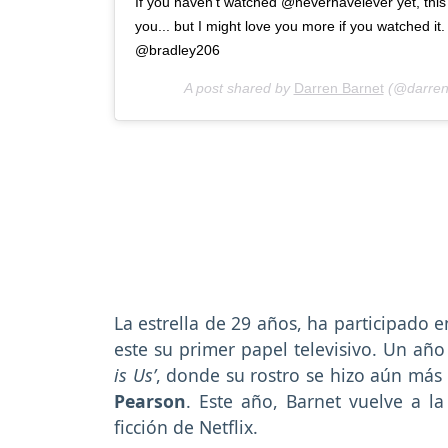
If you haven’t watched @neverhaveiever yet, this m
you... but I might love you more if you watched it. 
@bradley206
A post shared by
Darren Barnet
(@darren
La estrella de 29 años, ha participado en
este su primer papel televisivo. Un añ
is Us’
, donde su rostro se hizo aún más 
Pearson
. Este año, Barnet vuelve a l
ficción de Netflix.