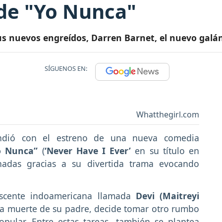
 de "Yo Nunca"
us nuevos engreídos, Darren Barnet, el nuevo galán
SÍGUENOS EN:
Whatthegirl.com
dió con el estreno de una nueva comedia
o Nunca”
(
‘Never Have I Ever’
en su título en
hadas gracias a su divertida trama evocando
escente indoamericana llamada
Devi (Maitreyi
ina muerte de su padre, decide tomar otro rumbo
opular. Entre estas tareas, también se plantea