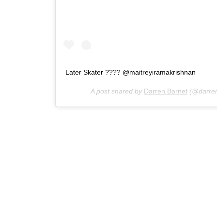
Later Skater ???? @maitreyiramakrishnan
A post shared by
Darren Barnet
(@darren