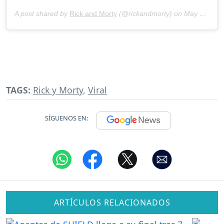
A post shared by
Rick and Morty
(@rickandmorty) on
May 30, 2020 at 12:00pm PDT
TAGS:
Rick y Morty
,
Viral
SÍGUENOS EN:
ARTÍCULOS RELACIONADOS