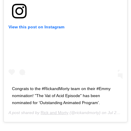
View this post on Instagram
Congrats to the #RickandMorty team on their #Emmy
nomination! "The Vat of Acid Episode" has been
nominated for 'Outstanding Animated Program'.
A post shared by
Rick and Morty
(@rickandmorty) on
Jul 28, 2020 at 11:20am PDT