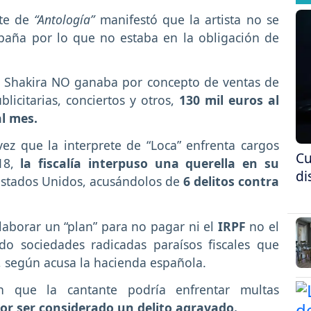
te de
“Antología”
manifestó que la artista no se
aña por lo que no estaba en la obligación de
e Shakira NO ganaba por concepto de ventas de
licitarias, conciertos y otros,
130 mil euros al
al mes.
ez que la interprete de “Loca” enfrenta cargos
Cu
18,
la fiscalía interpuso una querella en su
di
 Estados Unidos, acusándolos de
6 delitos contra
laborar un “plan” para no pagar ni el
IRPF
no el
do sociedades radicadas paraísos fiscales que
a, según acusa la hacienda española.
n que la cantante podría enfrentar multas
por ser considerado un delito agravado.