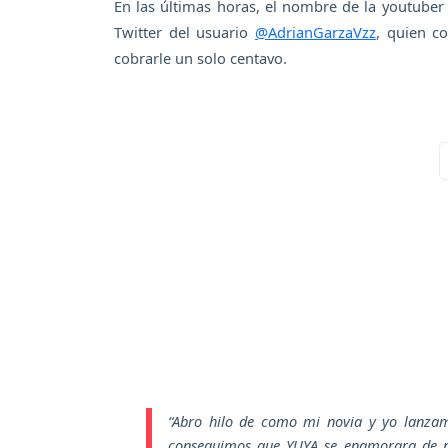
En las últimas horas, el nombre de la youtuber 
Twitter del usuario
@AdrianGarzaVzz
, quien c
cobrarle un solo centavo.
“Abro hilo de como mi novia y yo lanza
conseguimos que YUYA se enamorara de nue