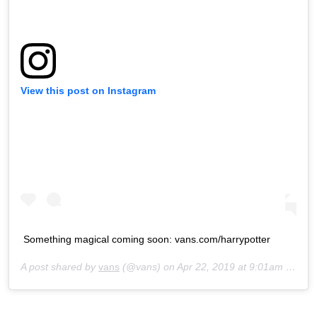
View this post on Instagram
Something magical coming soon: vans.com/harrypotter
A post shared by
vans
(@vans) on
Apr 22, 2019 at 9:01am PDT