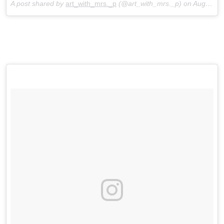
A post shared by
art_with_mrs._p
(@art_with_mrs._p) on
Aug 3, 2018 at 9:15am PDT