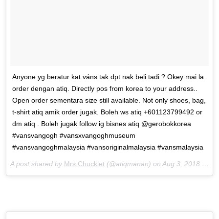
Anyone yg beratur kat váns tak dpt nak beli tadi ? Okey mai la
order dengan atiq. Directly pos from korea to your address..
Open order sementara size still available. Not only shoes, bag,
t-shirt atiq amik order jugak. Boleh ws atiq +601123799492 or
dm atiq . Boleh jugak follow ig bisnes atiq @gerobokkorea
#vansvangogh #vansxvangoghmuseum
#vansvangoghmalaysia #vansoriginalmalaysia #vansmalaysia
A post shared by
Mrs.Chucklet
(@atiqmanan) on
Aug 3, 2018 at 7:07am PDT