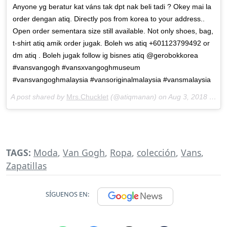
Anyone yg beratur kat váns tak dpt nak beli tadi ? Okey mai la
order dengan atiq. Directly pos from korea to your address..
Open order sementara size still available. Not only shoes, bag,
t-shirt atiq amik order jugak. Boleh ws atiq +601123799492 or
dm atiq . Boleh jugak follow ig bisnes atiq @gerobokkorea
#vansvangogh #vansxvangoghmuseum
#vansvangoghmalaysia #vansoriginalmalaysia #vansmalaysia
A post shared by
Mrs.Chucklet
(@atiqmanan) on
Aug 3, 2018 at 7:05am PDT
TAGS:
Moda
,
Van Gogh
,
Ropa
,
colección
,
Vans
,
Zapatillas
SÍGUENOS EN: