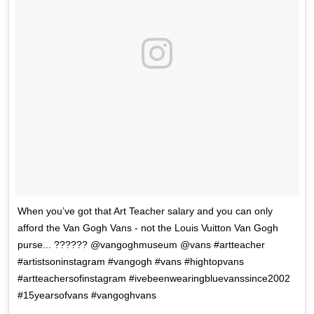
When you’ve got that Art Teacher salary and you can only
afford the Van Gogh Vans - not the Louis Vuitton Van Gogh
purse... ?????? @vangoghmuseum @vans #artteacher
#artistsoninstagram #vangogh #vans #hightopvans
#artteachersofinstagram #ivebeenwearingbluevanssince2002
#15yearsofvans #vangoghvans