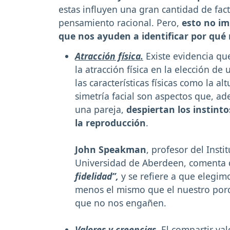
estas influyen una gran cantidad de fac
pensamiento racional. Pero,
esto no im
que nos ayuden a identificar por qu
Atracción física.
Existe evidencia qu
la atracción física en la elección d
las características físicas como la a
simetría facial son aspectos que, a
una pareja,
despiertan los instinto
la reproducción
.
John Speakman
, profesor del Insti
Universidad de Aberdeen, comenta
fidelidad”,
y se refiere a que elegimo
menos el mismo que el nuestro por
que no nos engañen.
Valores y creencias.
El compartir val