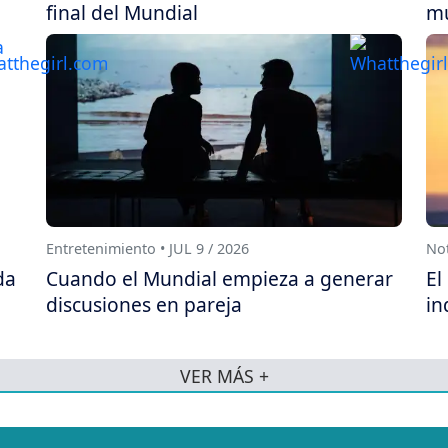
final del Mundial
mu
Entretenimiento • JUL 9 / 2026
Not
da
Cuando el Mundial empieza a generar
El
discusiones en pareja
in
VER MÁS +