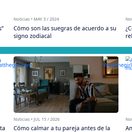
Noticias • MAY 3 / 2024
Not
s”
Cómo son las suegras de acuerdo a su
¿C
signo zodiacal
re
Noticias • JUL 15 / 2026
Not
sta
Cómo calmar a tu pareja antes de la
An