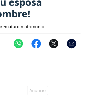
su esposa
hombre!
 prematuro matrimonio.