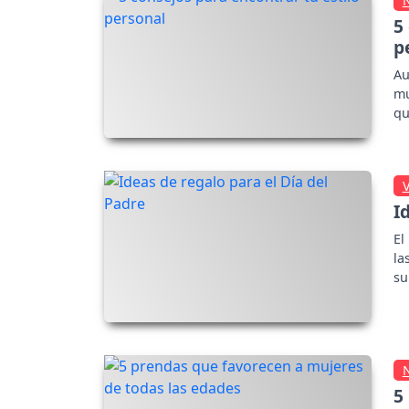
5
p
Au
mu
qu
pe
I
El
la
su
5