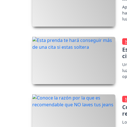
Ap
ha
lu
E
c
Un
lu
op
C
r
Lo