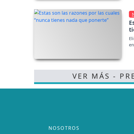
E
t
El
en
VER MÁS - PR
NOSOTROS