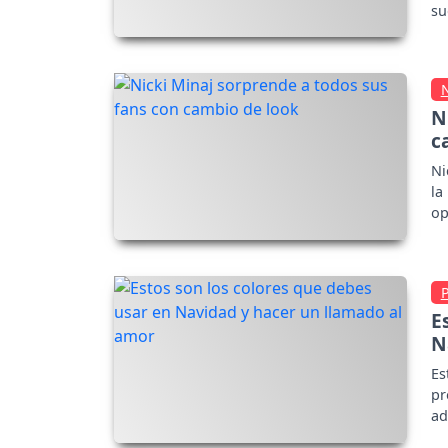
su
N
c
Ni
la
op
op
E
N
Es
pr
ad