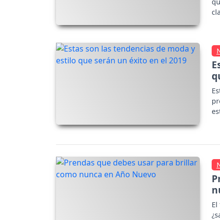
qu
cl
E
q
Es
pr
es
te
P
n
El
¿s