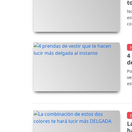
t
No
es
co
4
d
Po
ve
es
L
h