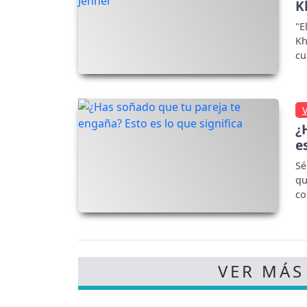
K
"E
Kh
cu
W
¿
e
Sé
qu
co
po
VER MÁS