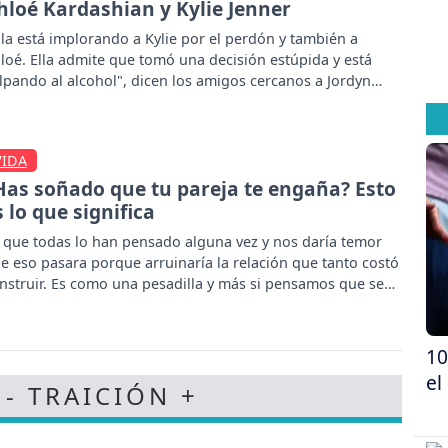
hloé Kardashian y Kylie Jenner
lla está implorando a Kylie por el perdón y también a
loé. Ella admite que tomó una decisión estúpida y está
lpando al alcohol", dicen los amigos cercanos a Jordyn
oods.
VIDA
Has soñado que tu pareja te engaña? Esto
s lo que significa
 que todas lo han pensado alguna vez y nos daría temor
e eso pasara porque arruinaría la relación que tanto costó
nstruir. Es como una pesadilla y más si pensamos que se
dría hacer realidad.
10
el
 - TRAICIÓN +