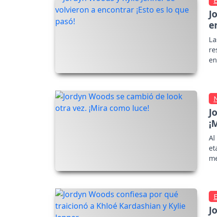
J
e
La
re
en
J
¡
Al
et
me
Ka
J